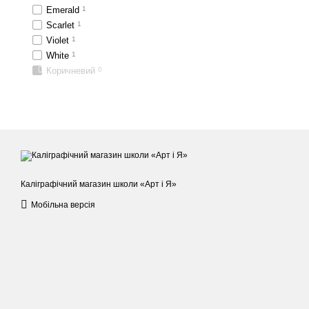
Emerald
1
Scarlet
1
Violet
1
White
1
Коричневий
0
Каліграфічний магазин школи «Арт і Я»
Мобільна версія