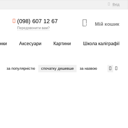
Вхід
(098) 607 12 67
Мій кошик
0
Передзвонити вам?
нки
Аксесуари
Картини
Школа каліграфії
за популярністю
спочатку дешевше
за назвою