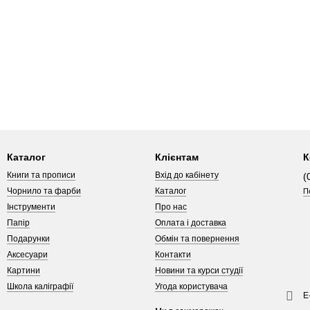
Каталог
Клієнтам
К
Книги та прописи
Вхід до кабінету
(
Чорнило та фарби
Каталог
П
Інструменти
Про нас
Папір
Оплата і доставка
Подарунки
Обмін та повернення
Аксесуари
Контакти
Картини
Новини та курси студії
Школа каліграфії
Угода користувача
Е