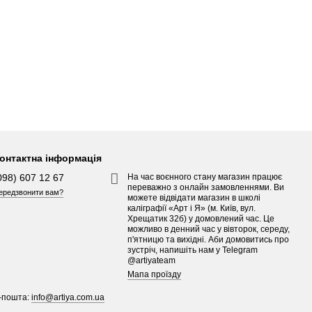
онтактна інформація
098) 607 12 67
На час воєнного стану магазин працює
переважно з онлайн замовленнями. Ви
ередзвонити вам?
можете відвідати магазин в школі
каліграфії «Арт і Я» (м. Київ, вул.
Хрещатик 32б) у домовлений час. Це
можливо в денний час у вівторок, середу,
п'ятницю та вихідні. Аби домовитись про
зустріч, напишіть нам у Telegram
@artiyateam
Мапа проїзду
-пошта:
info@artiya.com.ua