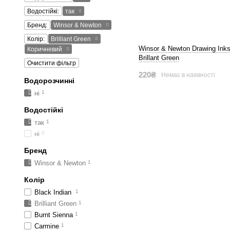
Водостійкі:
так
Бренд:
Winsor & Newton
Колір:
Brilliant Green
Winsor & Newton Drawing Inks
Коричневий
Brillant Green
Очистити фільтр
220₴
Немає в наявності
Водорозчинні
ні
1
Водостійкі
так
1
ні
0
Бренд
Winsor & Newton
1
Колір
Black Indian
1
Brilliant Green
1
Burnt Sienna
1
Carmine
1