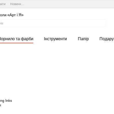
акти
Новини та курси студії
Угода користувача
оли «Арт і Я»
Чорнило та фарби
Інструменти
Папір
Подару