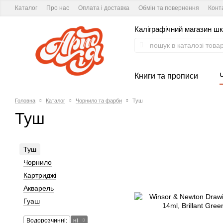
Каталог
Про нас
Оплата і доставка
Обмін та повернення
Конт
Каліграфічний магазин шк
Книги та прописи
Головна
Каталог
Чорнило та фарби
Туш
Туш
Туш
Чорнило
Картриджі
Акварель
Гуаш
Водорозчинні:
ні