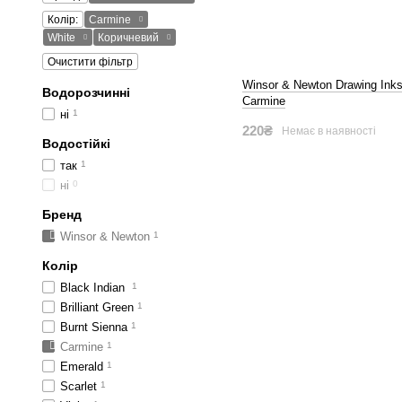
Колір:
Carmine
White
Коричневий
Очистити фільтр
Winsor & Newton Drawing Inks
Водорозчинні
Carmine
ні
1
220₴
Немає в наявності
Водостійкі
так
1
ні
0
Бренд
Winsor & Newton
1
Колір
Black Indian
1
Brilliant Green
1
Burnt Sienna
1
Carmine
1
Emerald
1
Scarlet
1