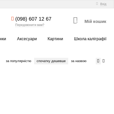
Вхід
(098) 607 12 67
Мій кошик
0
Передзвонити вам?
нки
Аксесуари
Картини
Школа каліграфії
за популярністю
спочатку дешевше
за назвою