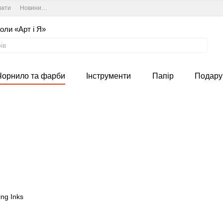
акти
Новини та курси студії
Угода користувача
оли «Арт і Я»
Чорнило та фарби
Інструменти
Папір
Подару