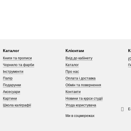
Каталог
Клієнтам
К
Книги та прописи
Вхід до кабінету
(
Чорнило та фарби
Каталог
П
Інструменти
Про нас
Папір
Оплата і доставка
Подарунки
Обмін та повернення
Аксесуари
Контакти
Картини
Новини та курси студії
Школа каліграфії
Угода користувача
Е
Ми в соцмережах