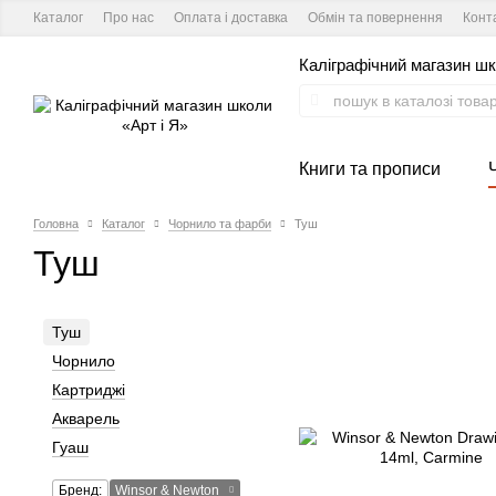
Каталог
Про нас
Оплата і доставка
Обмін та повернення
Конт
Каліграфічний магазин шк
Книги та прописи
Головна
Каталог
Чорнило та фарби
Туш
Туш
Туш
Чорнило
Картриджі
Акварель
Гуаш
Бренд:
Winsor & Newton