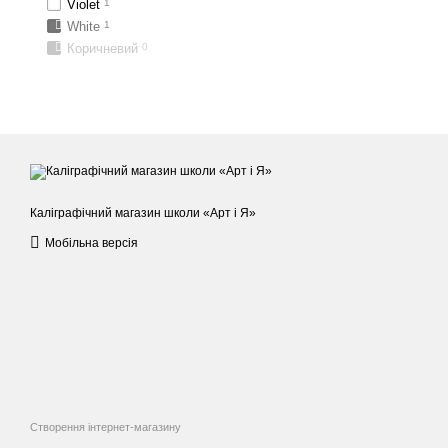
Violet
1
White
1
Коричневий
0
Каліграфічний магазин школи «Арт і Я»
Мобільна версія
Створення інтернет-магазину