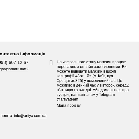
онтактна інформація
098) 607 12 67
На час воєнного стану магазин працює
переважно з онлайн замовленнями. Ви
ередзвонити вам?
можете відвідати магазин в школі
каліграфії «Арт і Я» (м. Київ, вул.
Хрещатик 32б) у домовлений час. Це
можливо в денний час у вівторок, середу,
п'ятницю та вихідні. Аби домовитись про
зустріч, напишіть нам у Telegram
@artiyateam
Мапа проїзду
-пошта:
info@artiya.com.ua