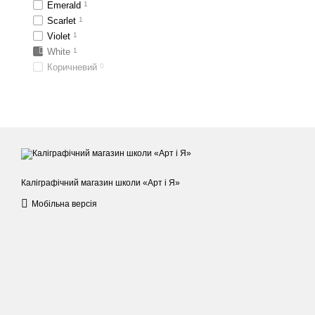
Emerald
1
Scarlet
1
Violet
1
White
1
Коричневий
0
Каліграфічний магазин школи «Арт і Я»
Мобільна версія