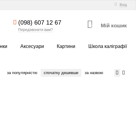
Вхід
(098) 607 12 67
Мій кошик
0
Передзвонити вам?
нки
Аксесуари
Картини
Школа каліграфії
за популярністю
спочатку дешевше
за назвою