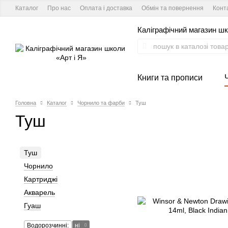
Каталог
Про нас
Оплата і доставка
Обмін та повернення
Конт
Каліграфічний магазин шк
Книги та прописи
Головна
Каталог
Чорнило та фарби
Туш
Туш
Туш
Чорнило
Картриджі
Акварель
Гуаш
Водорозчинні:
ні