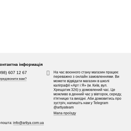
онтактна інформація
098) 607 12 67
На час воєнного стану магазин працює
переважно з онлайн замовленнями. Ви
ередзвонити вам?
можете відвідати магазин в школі
каліграфії «Арт і Я» (м. Київ, вул.
Хрещатик 32б) у домовлений час. Це
можливо в денний час у вівторок, середу,
п'ятницю та вихідні. Аби домовитись про
зустріч, напишіть нам у Telegram
@artiyateam
Мапа проїзду
-пошта:
info@artiya.com.ua