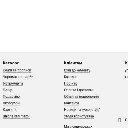
Каталог
Клієнтам
К
Книги та прописи
Вхід до кабінету
(
Чорнило та фарби
Каталог
П
Інструменти
Про нас
Папір
Оплата і доставка
Подарунки
Обмін та повернення
Аксесуари
Контакти
Картини
Новини та курси студії
Школа каліграфії
Угода користувача
Е
Ми в соцмережах