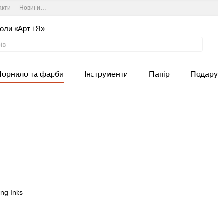
акти
Новини та курси студії
Угода користувача
оли «Арт і Я»
Чорнило та фарби
Інструменти
Папір
Подару