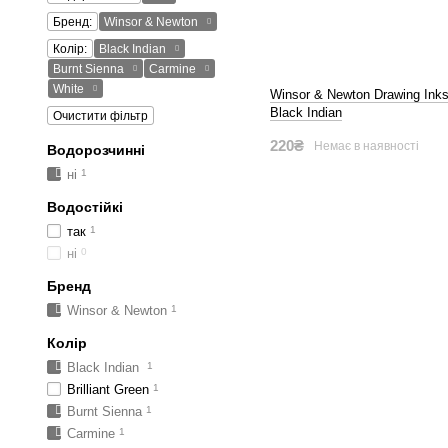
Бренд:
Winsor & Newton
Колір:
Black Indian
Burnt Sienna
Carmine
White
Winsor & Newton Drawing Inks
Black Indian
Очистити фільтр
220₴
Немає в наявності
Водорозчинні
ні
1
Водостійкі
так
1
ні
0
Бренд
Winsor & Newton
1
Колір
Black Indian
1
Brilliant Green
1
Burnt Sienna
1
Carmine
1