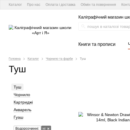
Каталог
Про нас
Оплата і доставка
Обмін та повернення
Конт
Каліграфічний магазин шк
Книги та прописи
Головна
Каталог
Чорнило та фарби
Туш
Туш
Туш
Чорнило
Картриджі
Акварель
Гуаш
Водорозчинні:
ні