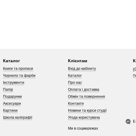
Каталог
Клієнтам
К
Книги та прописи
Вхід до кабінету
(
Чорнило та фарби
Каталог
П
Інструменти
Про нас
Папір
Оплата і доставка
Подарунки
Обмін та повернення
Аксесуари
Контакти
Картини
Новини та курси студії
Школа каліграфії
Угода користувача
Е
Ми в соцмережах