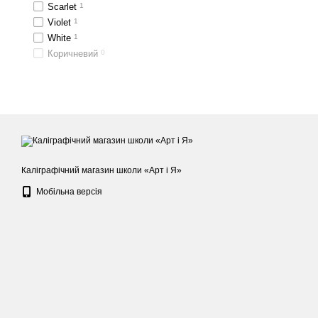
Scarlet
1
Violet
1
White
1
Коричневий
0
Каліграфічний магазин школи «Арт і Я»
Мобільна версія