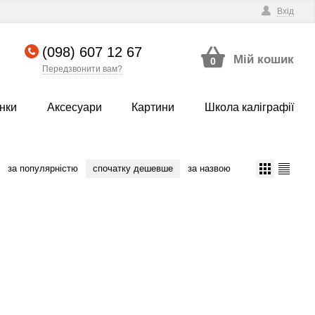
Вхід
(098) 607 12 67
Мій кошик
0
Передзвонити вам?
нки
Аксесуари
Картини
Школа каліграфії
за популярністю
спочатку дешевше
за назвою