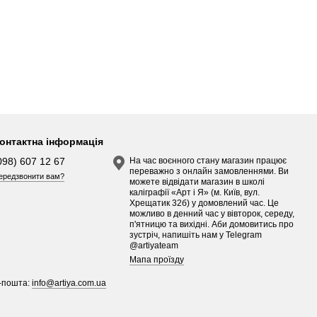
онтактна інформація
098) 607 12 67
На час воєнного стану магазин працює
переважно з онлайн замовленнями. Ви
ередзвонити вам?
можете відвідати магазин в школі
каліграфії «Арт і Я» (м. Київ, вул.
Хрещатик 32б) у домовлений час. Це
можливо в денний час у вівторок, середу,
п'ятницю та вихідні. Аби домовитись про
зустріч, напишіть нам у Telegram
@artiyateam
Мапа проїзду
-пошта:
info@artiya.com.ua