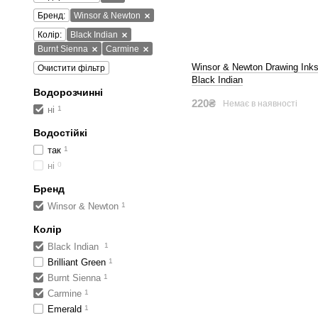
Бренд:
Winsor & Newton
Колір:
Black Indian
Burnt Sienna
Carmine
Winsor & Newton Drawing Inks
Очистити фільтр
Black Indian
Водорозчинні
220₴
Немає в наявності
ні
1
Водостійкі
так
1
ні
0
Бренд
Winsor & Newton
1
Колір
Black Indian
1
Brilliant Green
1
Burnt Sienna
1
Carmine
1
Emerald
1