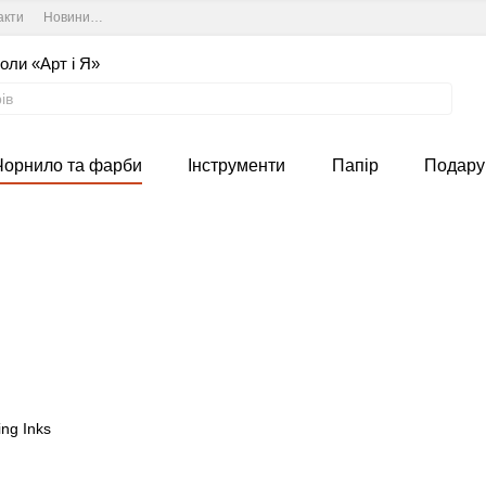
акти
Новини та курси студії
Угода користувача
оли «Арт і Я»
Чорнило та фарби
Інструменти
Папір
Подару