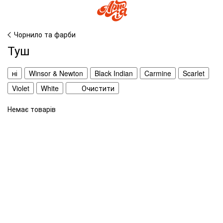
Чорнило та фарби
Туш
ні
Winsor & Newton
Black Indian
Carmine
Scarlet
Violet
White
Очистити
Немає товарів