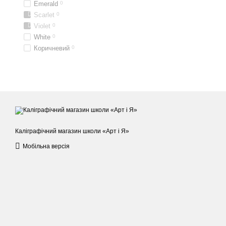
Emerald
0
Scarlet
0
Violet
0
White
0
Коричневий
0
Каліграфічний магазин школи «Арт і Я»
Мобільна версія