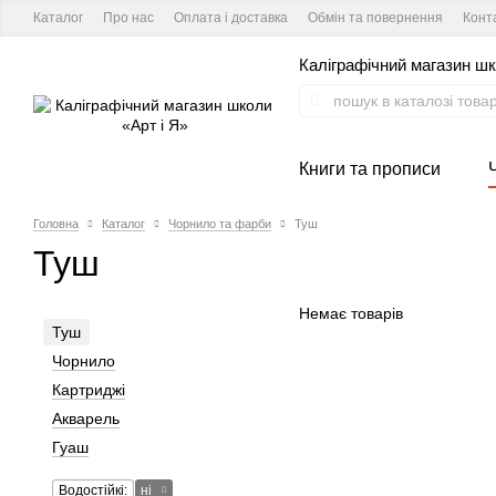
Каталог
Про нас
Оплата і доставка
Обмін та повернення
Конт
Каліграфічний магазин шк
Книги та прописи
Головна
Каталог
Чорнило та фарби
Туш
Туш
Немає товарів
Туш
Чорнило
Картриджі
Акварель
Гуаш
Водостійкі:
ні