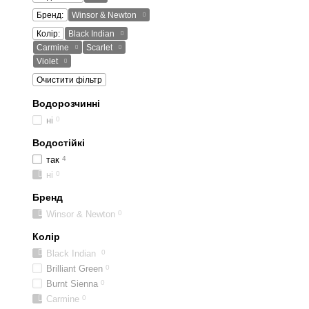
Бренд:
Winsor & Newton
Колір:
Black Indian
Carmine
Scarlet
Violet
Очистити фільтр
Водорозчинні
ні
0
Водостійкі
так
4
ні
0
Бренд
Winsor & Newton
0
Колір
Black Indian
0
Brilliant Green
0
Burnt Sienna
0
Carmine
0