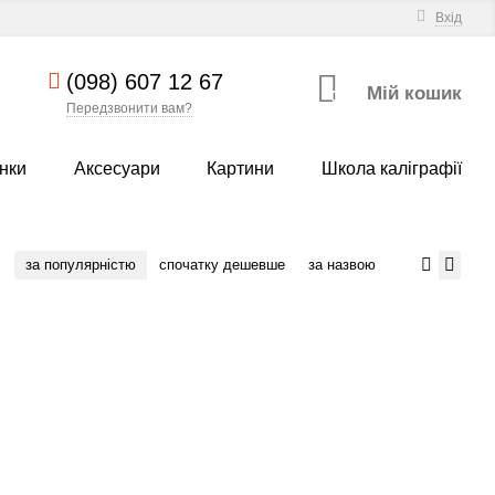
Вхід
(098) 607 12 67
Мій кошик
0
Передзвонити вам?
нки
Аксесуари
Картини
Школа каліграфії
за популярністю
спочатку дешевше
за назвою