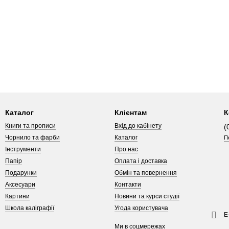
Каталог
Клієнтам
К
Книги та прописи
Вхід до кабінету
(
Чорнило та фарби
Каталог
П
Інструменти
Про нас
Папір
Оплата і доставка
Подарунки
Обмін та повернення
Аксесуари
Контакти
Картини
Новини та курси студії
Школа каліграфії
Угода користувача
Е
Ми в соцмережах