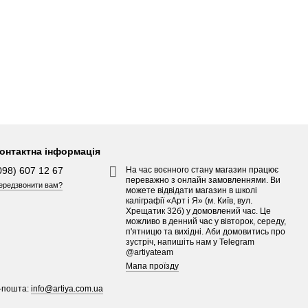
онтактна інформація
098) 607 12 67
На час воєнного стану магазин працює
переважно з онлайн замовленнями. Ви
ередзвонити вам?
можете відвідати магазин в школі
каліграфії «Арт і Я» (м. Київ, вул.
Хрещатик 32б) у домовлений час. Це
можливо в денний час у вівторок, середу,
п'ятницю та вихідні. Аби домовитись про
зустріч, напишіть нам у Telegram
@artiyateam
Мапа проїзду
-пошта:
info@artiya.com.ua