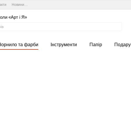
акти
Новини та курси студії
Угода користувача
оли «Арт і Я»
Чорнило та фарби
Інструменти
Папір
Подару