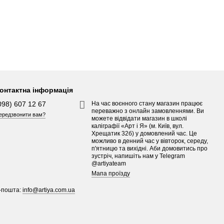
онтактна інформація
098) 607 12 67
На час воєнного стану магазин працює
переважно з онлайн замовленнями. Ви
ередзвонити вам?
можете відвідати магазин в школі
каліграфії «Арт і Я» (м. Київ, вул.
Хрещатик 32б) у домовлений час. Це
можливо в денний час у вівторок, середу,
п'ятницю та вихідні. Аби домовитись про
зустріч, напишіть нам у Telegram
@artiyateam
Мапа проїзду
-пошта:
info@artiya.com.ua