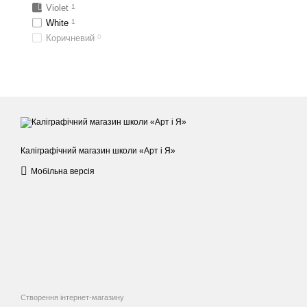
Violet
1
White
1
Коричневий
0
Каліграфічний магазин школи «Арт і Я»
Мобільна версія
Створення інтернет-магазину