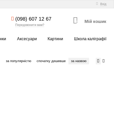
Вхід
(098) 607 12 67
Мій кошик
0
Передзвонити вам?
нки
Аксесуари
Картини
Школа каліграфії
за популярністю
спочатку дешевше
за назвою