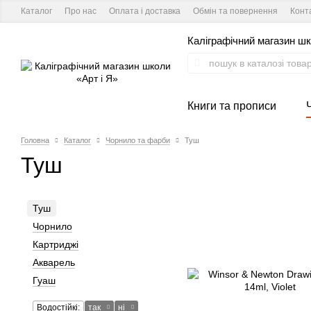
Каталог
Про нас
Оплата і доставка
Обмін та повернення
Конт
Каліграфічний магазин шк
Книги та прописи
Головна
Каталог
Чорнило та фарби
Туш
Туш
Туш
Чорнило
Картриджі
Акварель
Гуаш
Водостійкі:
так
ні