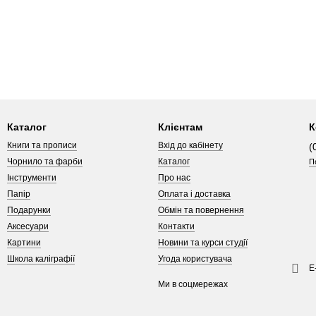
Каталог
Клієнтам
К
Книги та прописи
Вхід до кабінету
(
Чорнило та фарби
Каталог
П
Інструменти
Про нас
Папір
Оплата і доставка
Подарунки
Обмін та повернення
Аксесуари
Контакти
Картини
Новини та курси студії
Школа каліграфії
Угода користувача
Е
Ми в соцмережах