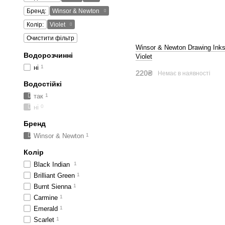
Бренд:
Winsor & Newton
Колір:
Violet
Очистити фільтр
Winsor & Newton Drawing Inks
Водорозчинні
Violet
ні
1
220₴
Немає в наявності
Водостійкі
так
1
ні
0
Бренд
Winsor & Newton
1
Колір
Black Indian
1
Brilliant Green
1
Burnt Sienna
1
Carmine
1
Emerald
1
Scarlet
1