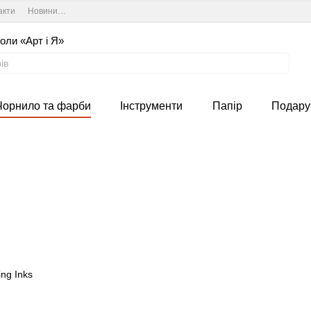
акти
Новини та курси студії
Угода користувача
оли «Арт і Я»
Чорнило та фарби
Інструменти
Папір
Подару