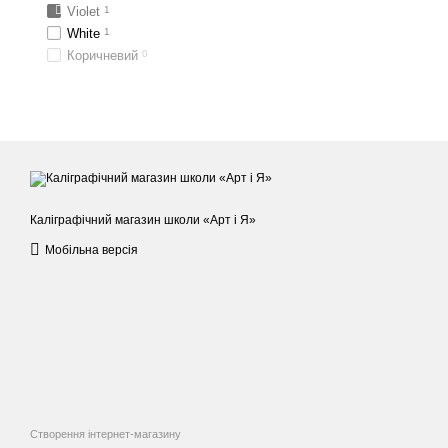
Violet
1
White
1
Коричневий
0
Каліграфічний магазин школи «Арт і Я»
Мобільна версія
Створення інтернет-магазину