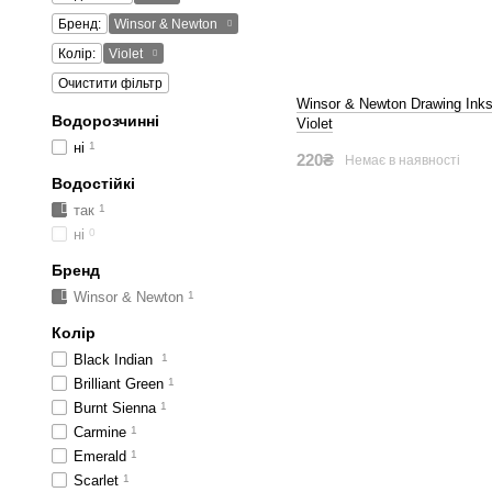
Бренд:
Winsor & Newton
Колір:
Violet
Очистити фільтр
Winsor & Newton Drawing Inks
Водорозчинні
Violet
ні
1
220₴
Немає в наявності
Водостійкі
так
1
ні
0
Бренд
Winsor & Newton
1
Колір
Black Indian
1
Brilliant Green
1
Burnt Sienna
1
Carmine
1
Emerald
1
Scarlet
1