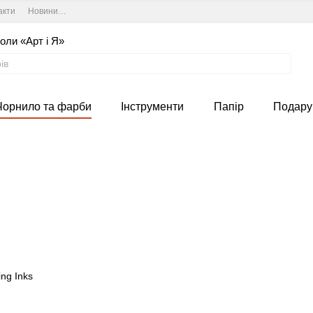
акти
Новини та курси студії
Угода користувача
оли «Арт і Я»
Чорнило та фарби
Інструменти
Папір
Подару