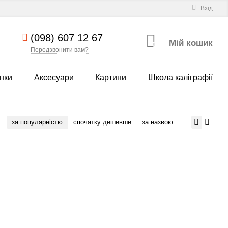
Вхід
(098) 607 12 67
Мій кошик
0
Передзвонити вам?
нки
Аксесуари
Картини
Школа каліграфії
за популярністю
спочатку дешевше
за назвою