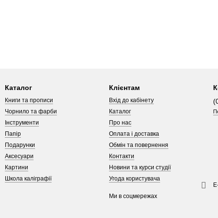
Каталог
Клієнтам
К
Книги та прописи
Вхід до кабінету
(
Чорнило та фарби
Каталог
П
Інструменти
Про нас
Папір
Оплата і доставка
Подарунки
Обмін та повернення
Аксесуари
Контакти
Картини
Новини та курси студії
Школа каліграфії
Угода користувача
Е
Ми в соцмережах