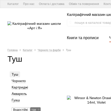
Каталог
Про нас
Оплата і доставка
Обмін та повернення
Конт
Каліграфічний магазин шк
Книги та прописи
Головна
Каталог
Чорнило та фарби
Туш
Туш
Туш
Чорнило
Картриджі
Акварель
Гуаш
Водостійкі:
так