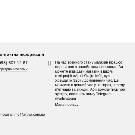
онтактна інформація
098) 607 12 67
На час воєнного стану магазин працює
переважно з онлайн замовленнями. Ви
ередзвонити вам?
можете відвідати магазин в школі
каліграфії «Арт і Я» (м. Київ, вул.
Хрещатик 32б) у домовлений час. Це
можливо в денний час у вівторок, середу,
п'ятницю та вихідні. Аби домовитись про
зустріч, напишіть нам у Telegram
@artiyateam
Мапа проїзду
-пошта:
info@artiya.com.ua