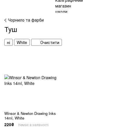
Чорнило та фарби
Туш
ні
White
Очистити
Winsor & Newton Drawing Inks
14ml, White
220₴
Немає в наявності