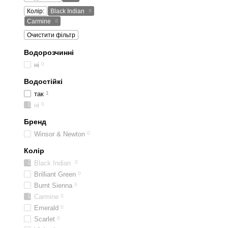
Колір:
Black Indian
Carmine
Очистити фільтр
Водорозчинні
ні
0
Водостійкі
так
1
ні
0
Бренд
Winsor & Newton
0
Колір
Black Indian
0
Brilliant Green
0
Burnt Sienna
0
Carmine
0
Emerald
0
Scarlet
0