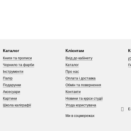
Каталог
Клієнтам
К
Книги та прописи
Вхід до кабінету
(
Чорнило та фарби
Каталог
П
Інструменти
Про нас
Папір
Оплата і доставка
Подарунки
Обмін та повернення
Аксесуари
Контакти
Картини
Новини та курси студії
Школа каліграфії
Угода користувача
Е
Ми в соцмережах