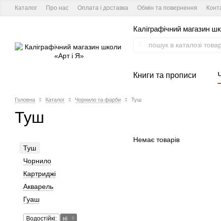
Каталог
Про нас
Оплата і доставка
Обмін та повернення
Конт
Каліграфічний магазин шк
Книги та прописи
Головна
Каталог
Чорнило та фарби
Туш
Туш
Немає товарів
Туш
Чорнило
Картриджі
Акварель
Гуаш
Водостійкі:
ні