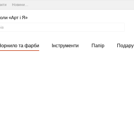
акти
Новини та курси студії
Угода користувача
оли «Арт і Я»
Чорнило та фарби
Інструменти
Папір
Подару