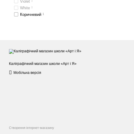
Violet
0
White
0
Коричневий
1
Каліграфічний магазин школи «Арт і Я»
Мобільна версія
Створення інтернет-магазину