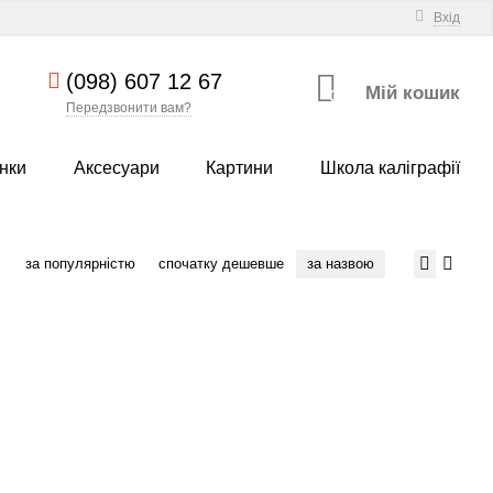
Вхід
(098) 607 12 67
Мій кошик
0
Передзвонити вам?
нки
Аксесуари
Картини
Школа каліграфії
за популярністю
спочатку дешевше
за назвою