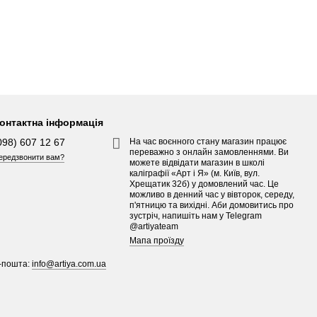
онтактна інформація
098) 607 12 67
На час воєнного стану магазин працює
переважно з онлайн замовленнями. Ви
ередзвонити вам?
можете відвідати магазин в школі
каліграфії «Арт і Я» (м. Київ, вул.
Хрещатик 32б) у домовлений час. Це
можливо в денний час у вівторок, середу,
п'ятницю та вихідні. Аби домовитись про
зустріч, напишіть нам у Telegram
@artiyateam
Мапа проїзду
-пошта:
info@artiya.com.ua