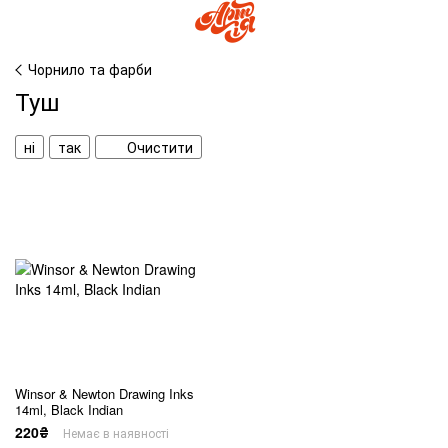
Чорнило та фарби
Туш
ні
так
Очистити
Winsor & Newton Drawing Inks
14ml, Black Indian
220₴
Немає в наявності