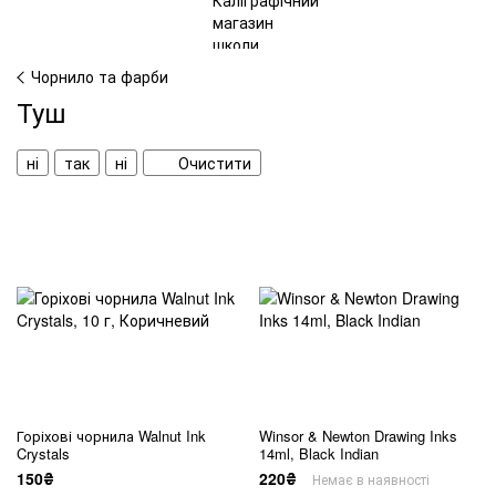
Чорнило та фарби
Туш
ні
так
ні
Очистити
Горіхові чорнила Walnut Ink
Winsor & Newton Drawing Inks
Crystals
14ml, Black Indian
150₴
220₴
Немає в наявності