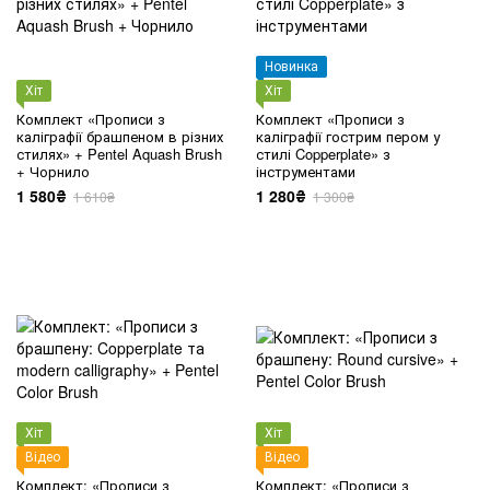
Новинка
Хіт
Хіт
Комплект «Прописи з
Комплект «Прописи з
каліграфії брашпеном в різних
каліграфії гострим пером у
стилях» + Pentel Aquash Brush
стилі Copperplate» з
+ Чорнило
інструментами
1 580₴
1 280₴
1 610₴
1 300₴
Хіт
Хіт
Відео
Відео
Комплект: «Прописи з
Комплект: «Прописи з