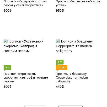
Прописи «Каліграфія гострим
Прописи «Українська в'язь та
пером у стилі Copperplate»
устав»
900₴
950₴
Хіт
Хіт
Відео
Прописи «Український
Прописи з брашпену:
скоропис: каліграфія гострим
Copperplate та modern
пером»
calligraphy
800₴
440₴