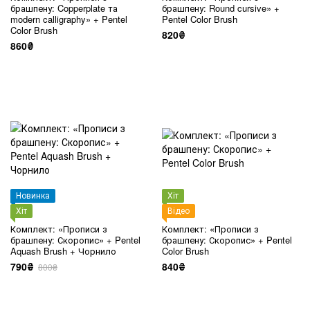
брашпену: Copperplate та
брашпену: Round cursive» +
modern calligraphy» + Pentel
Pentel Color Brush
Color Brush
820₴
860₴
Новинка
Хіт
Хіт
Відео
Комплект: «Прописи з
Комплект: «Прописи з
брашпену: Скоропис» + Pentel
брашпену: Скоропис» + Pentel
Aquash Brush + Чорнило
Color Brush
790₴
840₴
800₴