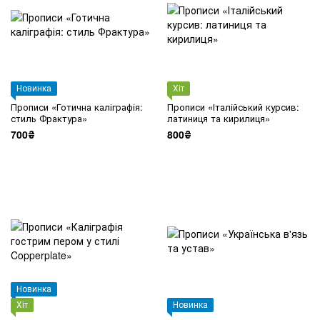
Новинка
Хіт
Прописи «Готична каліграфія:
Прописи «Італійський курсив:
стиль Фрактура»
латиниця та кирилиця»
700₴
800₴
Новинка
Хіт
Новинка