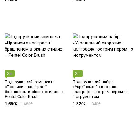
Хіт
Хіт
Подарунковий комплект:
Подарунковий набір:
«Прописи з каліграфії
«Український скоропис:
брашпеном в різних стилях» +
каліграфія гострим пером» з
Pentel Color Brush
інструментом
1 650₴
1 320₴
1 680₴
1 340₴