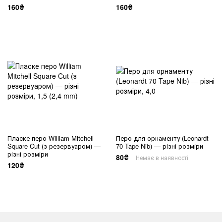
160₴
160₴
Пласке перо William Mitchell
Перо для орнаменту (Leonardt
Square Cut (з резервуаром) —
70 Tape Nib) — різні розміри
різні розміри
80₴
Немає в наявності
120₴