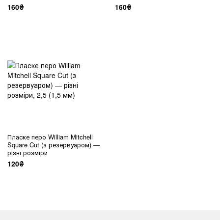
160₴
160₴
Пласке перо William Mitchell
Square Cut (з резервуаром) —
різні розміри
120₴