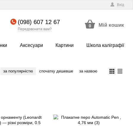
Вхід
(098) 607 12 67
Мій кошик
0
Передзвонити вам?
нки
Аксесуари
Картини
Школа каліграфії
за популярністю
спочатку дешевше
за назвою