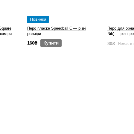
Новинка
 Square
Перо пласке Speedball C — різні
Перо для орна
розміри
розміри
Nib) — різні р
160₴
Купити
80₴
Немає в 