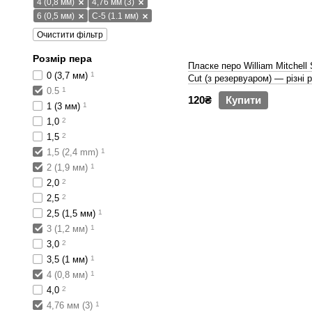
4 (0,8 мм)
4,76 мм (3)
6 (0,5 мм)
C-5 (1.1 мм)
Очистити фільтр
Розмір пера
Пласке перо William Mitchell
0 (3,7 мм)
1
Cut (з резервуаром) — різні 
0.5
1
120₴
Купити
1 (3 мм)
1
1,0
2
1,5
2
1,5 (2,4 mm)
1
2 (1,9 мм)
1
2,0
2
2,5
2
2,5 (1,5 мм)
1
3 (1,2 мм)
1
3,0
2
3,5 (1 мм)
1
4 (0,8 мм)
1
4,0
2
4,76 мм (3)
1