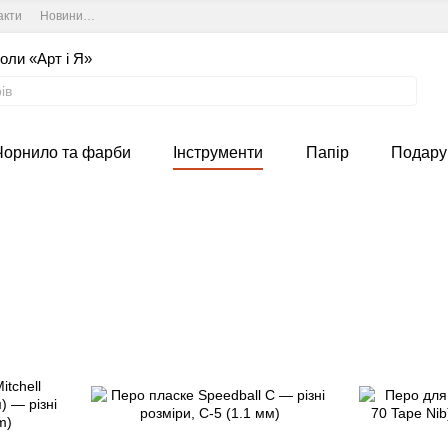
акти
Новини та курси студії
Угода користувача
оли «Арт і Я»
Чорнило та фарби
Інструменти
Папір
Подару