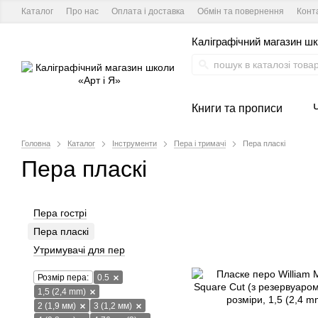
Каталог
Про нас
Оплата і доставка
Обмін та повернення
Конт
Каліграфічний магазин шк
Книги та прописи
Головна
Каталог
Інструменти
Пера і тримачі
Пера пласкі
Пера пласкі
Пера гострі
Пера пласкі
Утримувачі для пер
Розмір пера:
0.5
1,5 (2,4 mm)
2 (1,9 мм)
3 (1,2 мм)