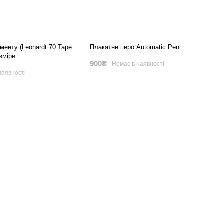
менту (Leonardt 70 Tape
Плакатне перо Automatic Pen
озміри
900₴
Немає в наявності
наявності