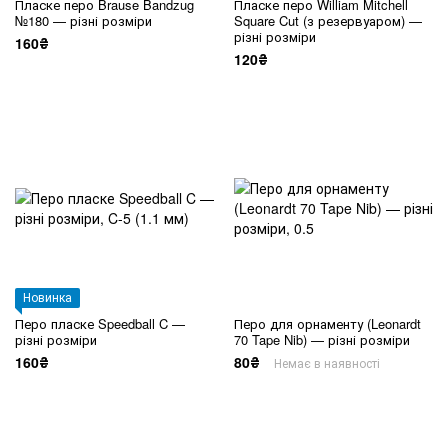
Пласке перо Brause Bandzug
Пласке перо William Mitchell
№180 — різні розміри
Square Cut (з резервуаром) —
різні розміри
160₴
120₴
Новинка
Перо пласке Speedball C —
Перо для орнаменту (Leonardt
різні розміри
70 Tape Nib) — різні розміри
160₴
80₴
Немає в наявності