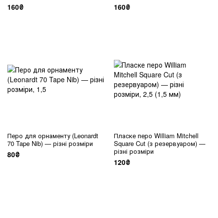
160₴
160₴
Перо для орнаменту (Leonardt
Пласке перо William Mitchell
70 Tape Nib) — різні розміри
Square Cut (з резервуаром) —
різні розміри
80₴
120₴