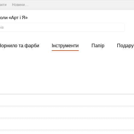
акти
Новини та курси студії
Угода користувача
оли «Арт і Я»
Чорнило та фарби
Інструменти
Папір
Подару