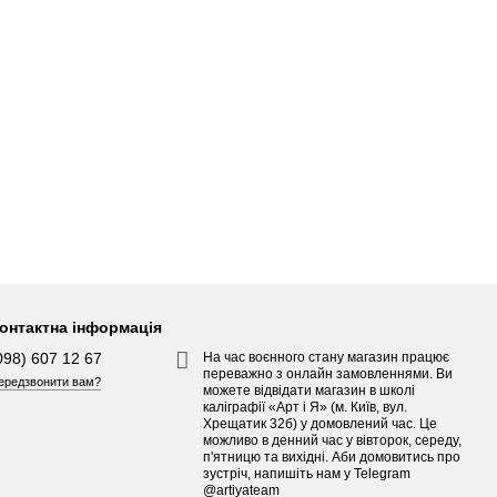
онтактна інформація
098) 607 12 67
На час воєнного стану магазин працює
переважно з онлайн замовленнями. Ви
ередзвонити вам?
можете відвідати магазин в школі
каліграфії «Арт і Я» (м. Київ, вул.
Хрещатик 32б) у домовлений час. Це
можливо в денний час у вівторок, середу,
п'ятницю та вихідні. Аби домовитись про
зустріч, напишіть нам у Telegram
@artiyateam