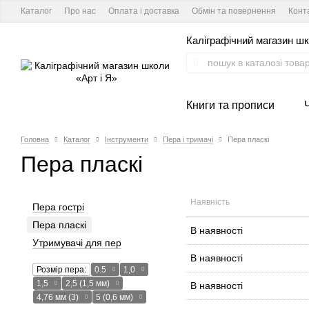
Каталог
Про нас
Оплата і доставка
Обмін та повернення
Конт
Каліграфічний магазин шк
Книги та прописи
Головна
Каталог
Інструменти
Пера і тримачі
Пера пласкі
Пера пласкі
Наявність
Пера гострі
Пера пласкі
В наявності
Утримувачі для пер
В наявності
Розмір пера:
0.5
1,0
1,5
2,5 (1,5 мм)
В наявності
4,76 мм (3)
5 (0,6 мм)