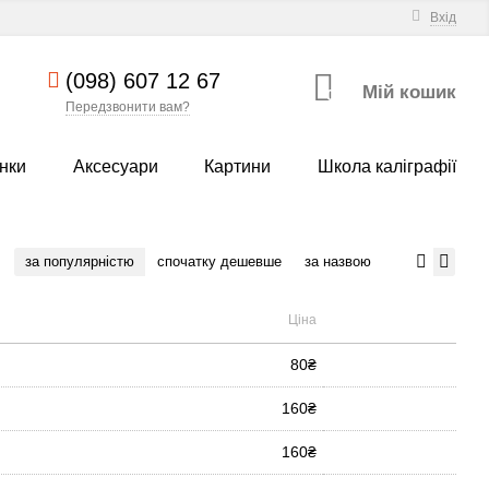
Вхід
(098) 607 12 67
Мій кошик
0
Передзвонити вам?
нки
Аксесуари
Картини
Школа каліграфії
за популярністю
спочатку дешевше
за назвою
Ціна
80₴
160₴
160₴