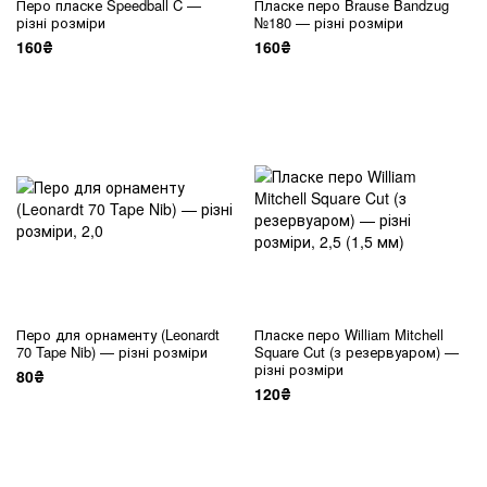
Перо пласке Speedball C —
Пласке перо Brause Bandzug
різні розміри
№180 — різні розміри
160₴
160₴
Перо для орнаменту (Leonardt
Пласке перо William Mitchell
70 Tape Nib) — різні розміри
Square Cut (з резервуаром) —
різні розміри
80₴
120₴