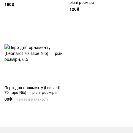
різні розміри
160₴
120₴
Перо для орнаменту (Leonardt
70 Tape Nib) — різні розміри
80₴
Немає в наявності