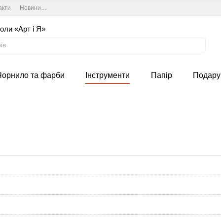
акти
Новини та курси студії
Угода користувача
оли «Арт і Я»
Чорнило та фарби
Інструменти
Папір
Подару