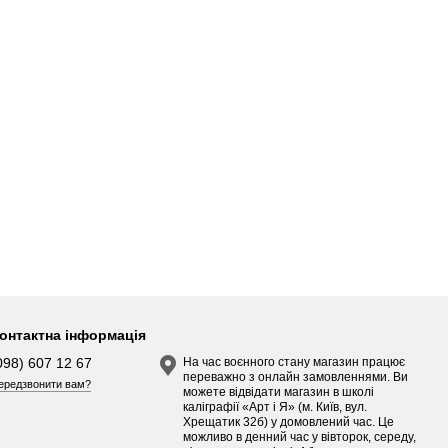
онтактна інформація
098) 607 12 67
На час воєнного стану магазин працює
переважно з онлайн замовленнями. Ви
ередзвонити вам?
можете відвідати магазин в школі
каліграфії «Арт і Я» (м. Київ, вул.
Хрещатик 32б) у домовлений час. Це
можливо в денний час у вівторок, середу,