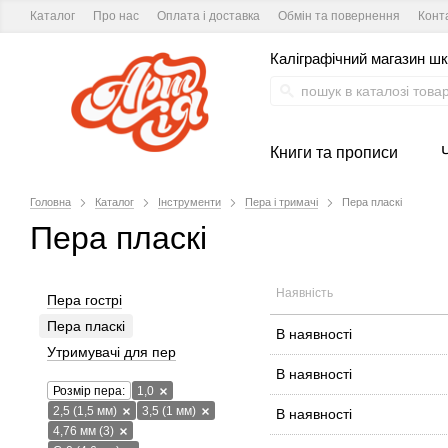
Каталог
Про нас
Оплата і доставка
Обмін та повернення
Конт
Каліграфічний магазин шк
Книги та прописи
Головна
Каталог
Інструменти
Пера і тримачі
Пера пласкі
Пера пласкі
Наявність
Пера гострі
Пера пласкі
В наявності
Утримувачі для пер
В наявності
Розмір пера:
1,0
2,5 (1,5 мм)
3,5 (1 мм)
В наявності
4,76 мм (3)