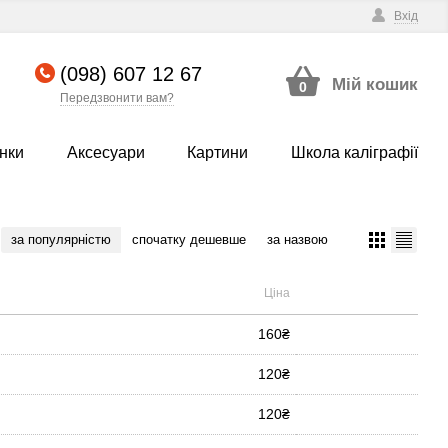
Вхід
(098) 607 12 67
Мій кошик
0
Передзвонити вам?
нки
Аксесуари
Картини
Школа каліграфії
за популярністю
спочатку дешевше
за назвою
Ціна
160₴
120₴
120₴