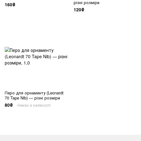
різні розміри
160₴
120₴
Перо для орнаменту (Leonardt
70 Tape Nib) — різні розміри
80₴
Немає в наявності