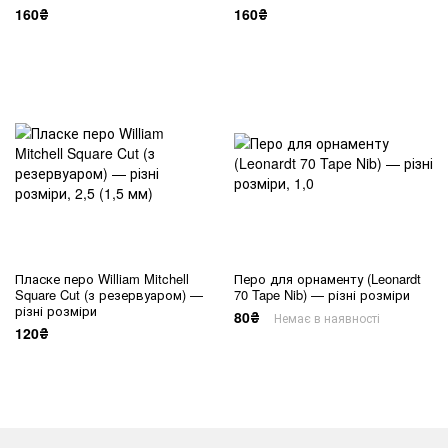
160₴
160₴
Пласке перо William Mitchell
Перо для орнаменту (Leonardt
Square Cut (з резервуаром) —
70 Tape Nib) — різні розміри
різні розміри
80₴
Немає в наявності
120₴