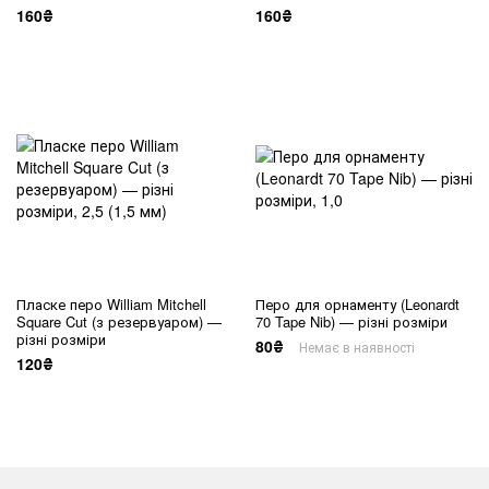
160₴
160₴
Пласке перо William Mitchell
Перо для орнаменту (Leonardt
Square Cut (з резервуаром) —
70 Tape Nib) — різні розміри
різні розміри
80₴
Немає в наявності
120₴