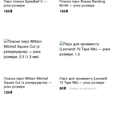
Перо пласке Speedball C —
Пласке перо Brause Bandzug
різні розміри
№180 — різні розміри
160₴
160₴
Пласке перо William Mitchell
Перо для орнаменту (Leonardt
Square Cut (з резервуаром) —
70 Tape Nib) — різні розміри
різні розміри
80₴
Немає в наявності
120₴