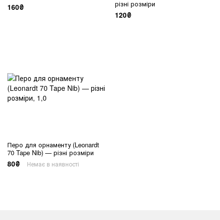
різні розміри
160₴
120₴
Перо для орнаменту (Leonardt
70 Tape Nib) — різні розміри
80₴
Немає в наявності