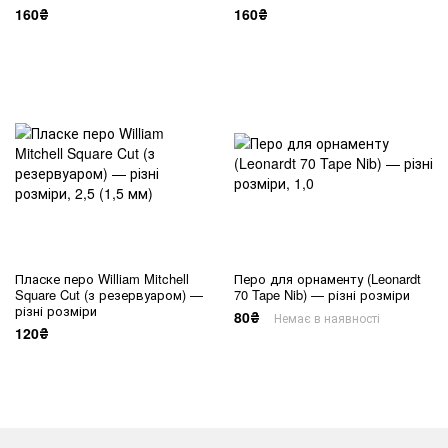
160₴
160₴
Пласке перо William Mitchell
Перо для орнаменту (Leonardt
Square Cut (з резервуаром) —
70 Tape Nib) — різні розміри
різні розміри
80₴
Немає в наявності
120₴