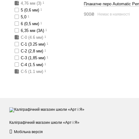
4,76 мм (3)
1
Плакатне перо Automatic Pe
5 (0,6 мм)
1
900₴
Немає в наявності
5,0
1
6 (0,5 мм)
1
6,35 мм (3А)
1
C-0 (4.6 мм)
1
C-1 (3.25 мм)
1
C-2 (2,8 мм)
1
C-3 (1,85 мм)
1
C-4 (1.5 мм)
1
C-5 (1.1 мм)
1
Каліграфічний магазин школи «Арт і Я»
Мобільна версія