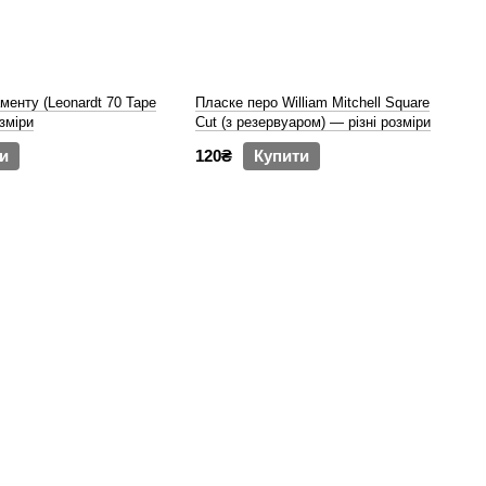
менту (Leonardt 70 Tape
Пласке перо William Mitchell Square
озміри
Cut (з резервуаром) — різні розміри
и
120₴
Купити