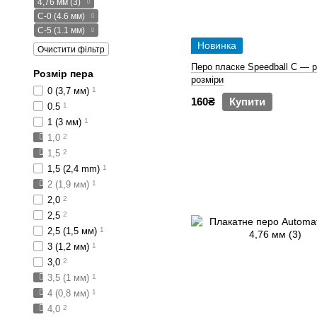
4,76 мм (3)
C-0 (4.6 мм)
C-5 (1.1 мм)
Новинка
Очистити фільтр
Перо пласке Speedball C — рі
Розмір пера
розміри
0 (3,7 мм)
1
160₴
Купити
0.5
1
1 (3 мм)
1
1,0
2
1,5
2
1,5 (2,4 mm)
1
2 (1,9 мм)
1
2,0
2
2,5
2
2,5 (1,5 мм)
1
3 (1,2 мм)
1
3,0
2
3,5 (1 мм)
1
4 (0,8 мм)
1
4,0
2