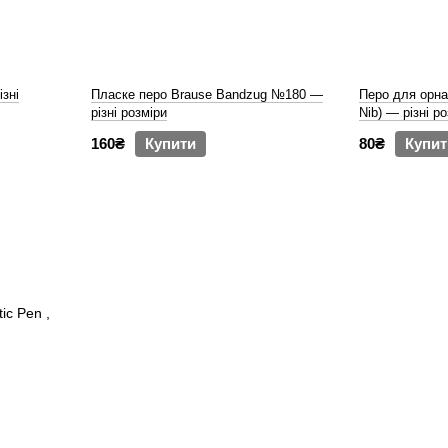
зні
Пласке перо Brause Bandzug №180 —
Перо для орна
різні розміри
Nib) — різні р
160₴
Купити
80₴
Купит