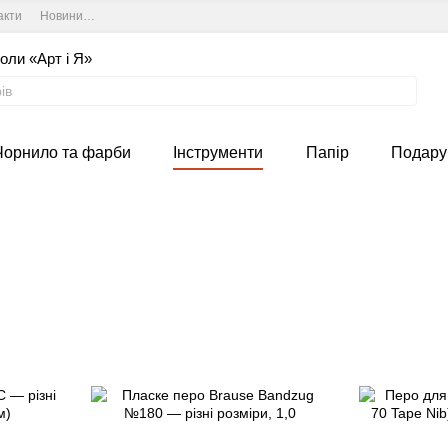
акти
Новини та курси студії
Угода користувача
оли «Арт і Я»
Чорнило та фарби
Інструменти
Папір
Подару