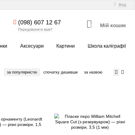
Вхід
(098) 607 12 67
Мій кошик
0
Передзвонити вам?
нки
Аксесуари
Картини
Школа каліграфії
за популярністю
спочатку дешевше
за назвою