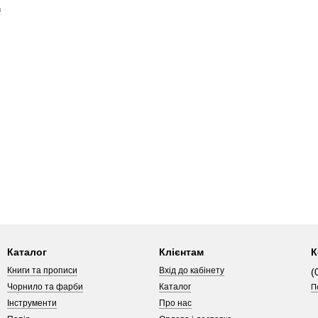
n
Каталог
Клієнтам
К
Книги та прописи
Вхід до кабінету
(
Чорнило та фарби
Каталог
П
Інструменти
Про нас