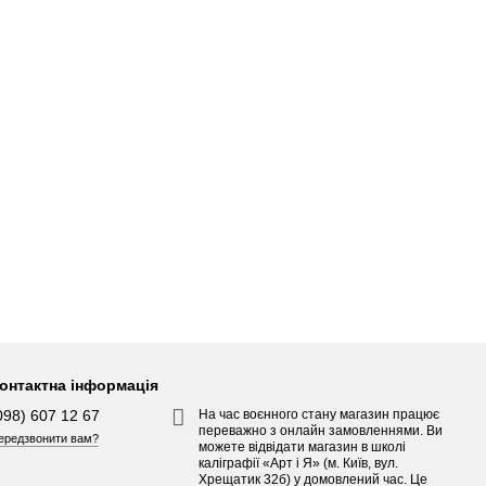
онтактна інформація
098) 607 12 67
На час воєнного стану магазин працює
переважно з онлайн замовленнями. Ви
ередзвонити вам?
можете відвідати магазин в школі
каліграфії «Арт і Я» (м. Київ, вул.
Хрещатик 32б) у домовлений час. Це