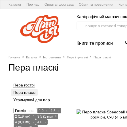
Каталог
Про нас
Оплата і доставка
Обмін та повернення
Конт
Каліграфічний магазин шк
Книги та прописи
Головна
Каталог
Інструменти
Пера і тримачі
Пера пласкі
Пера пласкі
Пера гострі
Пера пласкі
Утримувачі для пер
Розмір пера:
1,0
1,5
2 (1,9 мм)
3,5 (1 мм)
4 (0,8 мм)
4,0