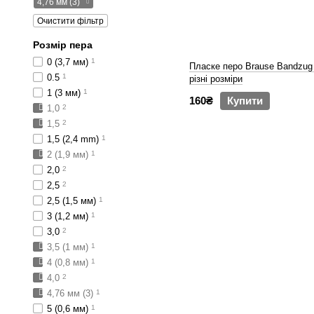
4,76 мм (3)
Очистити фільтр
Розмір пера
0 (3,7 мм)
1
Пласке перо Brause Bandzu
0.5
1
різні розміри
1 (3 мм)
1
160₴
Купити
1,0
2
1,5
2
1,5 (2,4 mm)
1
2 (1,9 мм)
1
2,0
2
2,5
2
2,5 (1,5 мм)
1
3 (1,2 мм)
1
3,0
2
3,5 (1 мм)
1
4 (0,8 мм)
1
4,0
2
4,76 мм (3)
1
5 (0,6 мм)
1