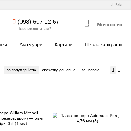
Вхід
(098) 607 12 67
Мій кошик
0
Передзвонити вам?
нки
Аксесуари
Картини
Школа каліграфії
за популярністю
спочатку дешевше
за назвою