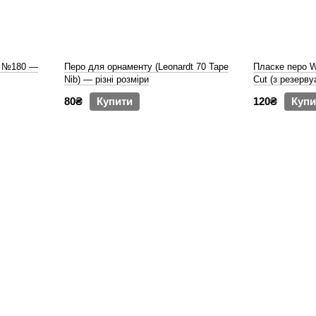
g №180 —
Перо для орнаменту (Leonardt 70 Tape
Пласке перо Wi
Nib) — різні розміри
Cut (з резерву
80₴
Купити
120₴
Купи