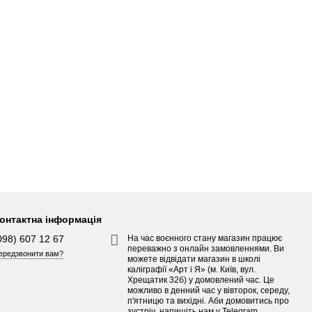
онтактна інформація
098) 607 12 67
На час воєнного стану магазин працює
переважно з онлайн замовленнями. Ви
ередзвонити вам?
можете відвідати магазин в школі
каліграфії «Арт і Я» (м. Київ, вул.
Хрещатик 32б) у домовлений час. Це
можливо в денний час у вівторок, середу,
п'ятницю та вихідні. Аби домовитись про
зустріч, напишіть нам у Telegram