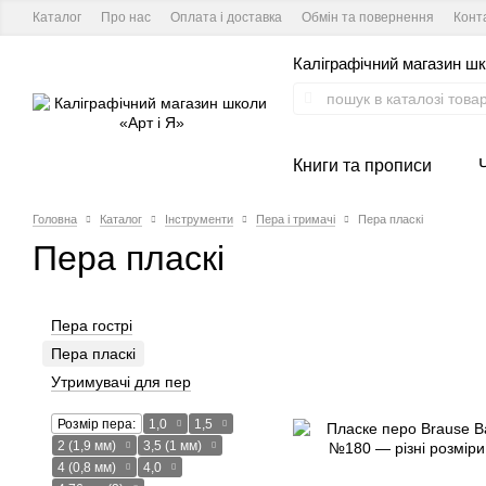
Каталог
Про нас
Оплата і доставка
Обмін та повернення
Конт
Каліграфічний магазин шк
Книги та прописи
Головна
Каталог
Інструменти
Пера і тримачі
Пера пласкі
Пера пласкі
Пера гострі
Пера пласкі
Утримувачі для пер
Розмір пера:
1,0
1,5
2 (1,9 мм)
3,5 (1 мм)
4 (0,8 мм)
4,0