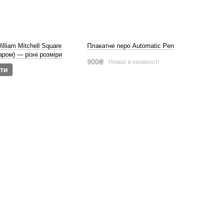
lliam Mitchell Square
Плакатне перо Automatic Pen
аром) — різні розміри
900₴
Немає в наявності
ти