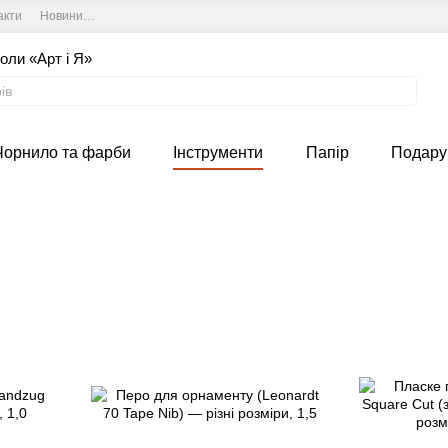
акти
Новини та курси студії
Угода користувача
оли «Арт і Я»
Чорнило та фарби
Інструменти
Папір
Подару