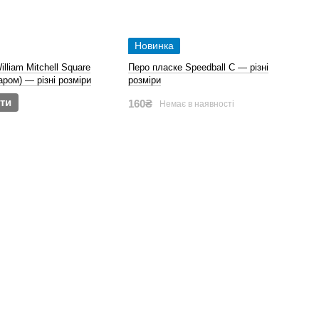
Новинка
lliam Mitchell Square
Перо пласке Speedball C — різні
аром) — різні розміри
розміри
ти
160₴
Немає в наявності