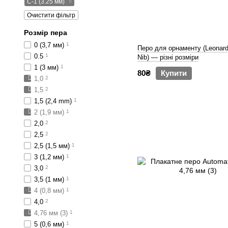
C-1 (3.25 мм)
Очистити фільтр
Розмір пера
0 (3,7 мм)
1
Перо для орнаменту (Leonard
0.5
1
Nib) — різні розміри
1 (3 мм)
1
80₴
Купити
1,0
2
1,5
2
1,5 (2,4 mm)
1
2 (1,9 мм)
1
2,0
2
2,5
2
2,5 (1,5 мм)
1
3 (1,2 мм)
1
3,0
2
3,5 (1 мм)
1
4 (0,8 мм)
1
4,0
2
4,76 мм (3)
1
5 (0,6 мм)
1