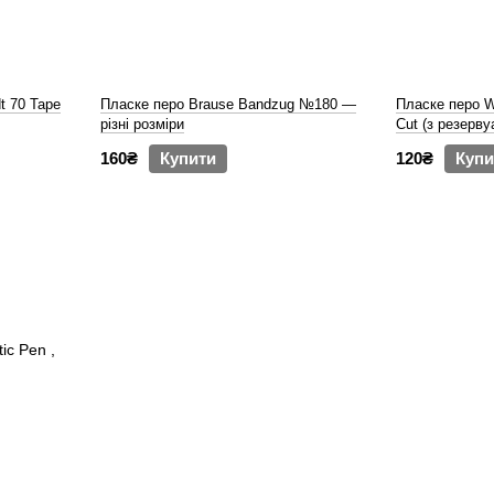
t 70 Tape
Пласке перо Brause Bandzug №180 —
Пласке перо Wi
різні розміри
Cut (з резерву
160₴
Купити
120₴
Купи