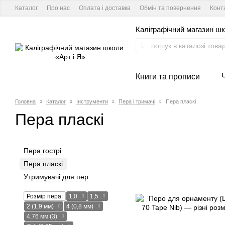
Каталог
Про нас
Оплата і доставка
Обмін та повернення
Конт
Каліграфічний магазин шк
Книги та прописи
Головна
Каталог
Інструменти
Пера і тримачі
Пера пласкі
Пера пласкі
Пера гострі
Пера пласкі
Утримувачі для пер
Розмір пера:
1,0
1,5
2 (1,9 мм)
4 (0,8 мм)
4,76 мм (3)