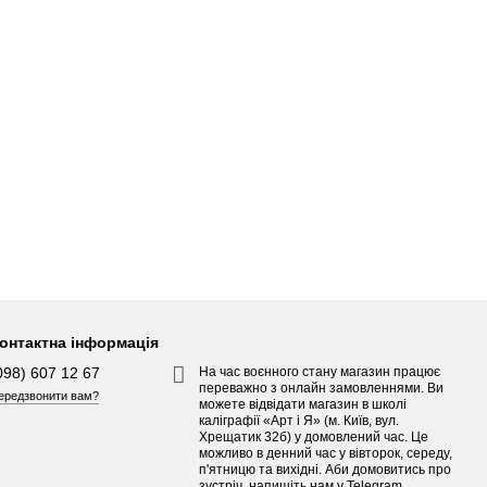
онтактна інформація
098) 607 12 67
На час воєнного стану магазин працює
переважно з онлайн замовленнями. Ви
ередзвонити вам?
можете відвідати магазин в школі
каліграфії «Арт і Я» (м. Київ, вул.
Хрещатик 32б) у домовлений час. Це
можливо в денний час у вівторок, середу,
п'ятницю та вихідні. Аби домовитись про
зустріч, напишіть нам у Telegram