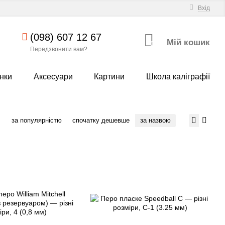
Вхід
(098) 607 12 67
Мій кошик
0
Передзвонити вам?
нки
Аксесуари
Картини
Школа каліграфії
за популярністю
спочатку дешевше
за назвою