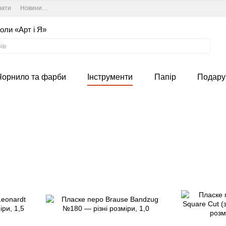
акти
Новини та курси студії
Угода користувача
оли «Арт і Я»
Чорнило та фарби
Інструменти
Папір
Подару