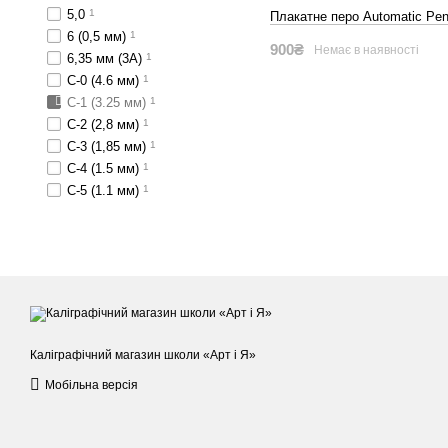
5,0
1
Плакатне перо Automatic Pe
6 (0,5 мм)
1
900₴
Немає в наявності
6,35 мм (3А)
1
C-0 (4.6 мм)
1
C-1 (3.25 мм)
1
C-2 (2,8 мм)
1
C-3 (1,85 мм)
1
C-4 (1.5 мм)
1
C-5 (1.1 мм)
1
Каліграфічний магазин школи «Арт і Я»
Мобільна версія