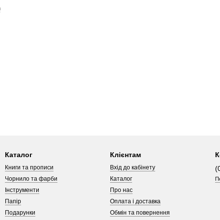
n
Каталог
Клієнтам
К
Книги та прописи
Вхід до кабінету
(
Чорнило та фарби
Каталог
П
Інструменти
Про нас
Папір
Оплата і доставка
Подарунки
Обмін та повернення