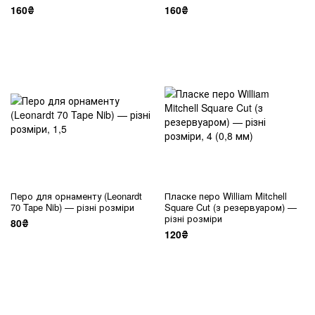
160₴
160₴
Перо для орнаменту (Leonardt
Пласке перо William Mitchell
70 Tape Nib) — різні розміри
Square Cut (з резервуаром) —
різні розміри
80₴
120₴