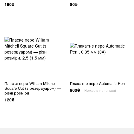
160₴
80₴
Пласке перо William Mitchell
Плакатне перо Automatic Pen
Square Cut (з резервуаром) —
900₴
Немає в наявності
різні розміри
120₴