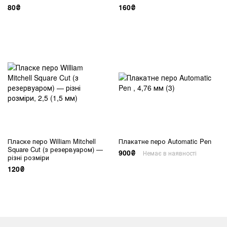
80₴
160₴
Пласке перо William Mitchell
Плакатне перо Automatic Pen
Square Cut (з резервуаром) —
900₴
Немає в наявності
різні розміри
120₴