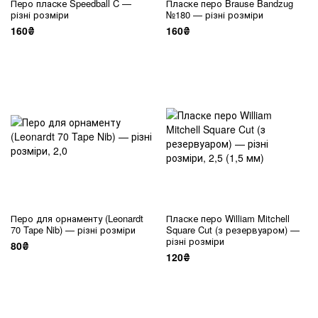
Перо пласке Speedball C —
Пласке перо Brause Bandzug
різні розміри
№180 — різні розміри
160₴
160₴
Перо для орнаменту (Leonardt
Пласке перо William Mitchell
70 Tape Nib) — різні розміри
Square Cut (з резервуаром) —
різні розміри
80₴
120₴