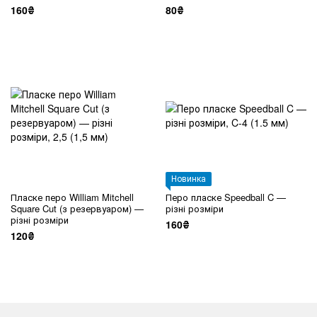
160₴
80₴
Новинка
Пласке перо William Mitchell
Перо пласке Speedball C —
Square Cut (з резервуаром) —
різні розміри
різні розміри
160₴
120₴