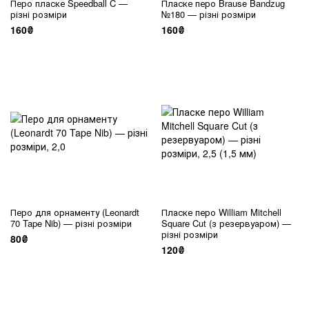
Перо пласке Speedball C —
Пласке перо Brause Bandzug
різні розміри
№180 — різні розміри
160₴
160₴
Перо для орнаменту (Leonardt
Пласке перо William Mitchell
70 Tape Nib) — різні розміри
Square Cut (з резервуаром) —
різні розміри
80₴
120₴