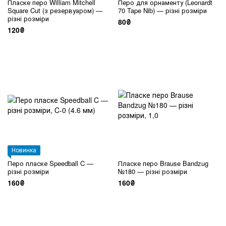
Пласке перо William Mitchell
Перо для орнаменту (Leonardt
Square Cut (з резервуаром) —
70 Tape Nib) — різні розміри
різні розміри
80₴
120₴
Новинка
Перо пласке Speedball C —
Пласке перо Brause Bandzug
різні розміри
№180 — різні розміри
160₴
160₴