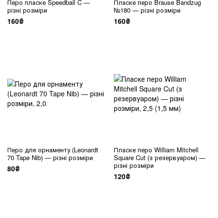
Перо пласке Speedball C —
Пласке перо Brause Bandzug
різні розміри
№180 — різні розміри
160₴
160₴
Перо для орнаменту (Leonardt
Пласке перо William Mitchell
70 Tape Nib) — різні розміри
Square Cut (з резервуаром) —
різні розміри
80₴
120₴