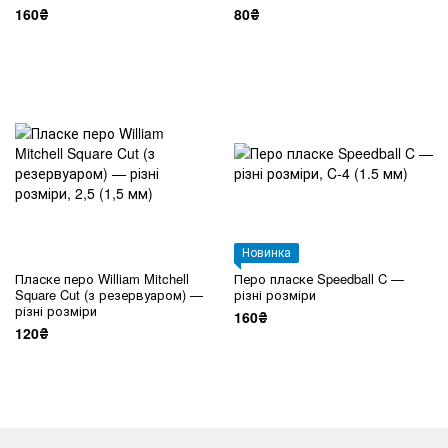
160₴
80₴
Новинка
Пласке перо William Mitchell
Перо пласке Speedball C —
Square Cut (з резервуаром) —
різні розміри
різні розміри
160₴
120₴