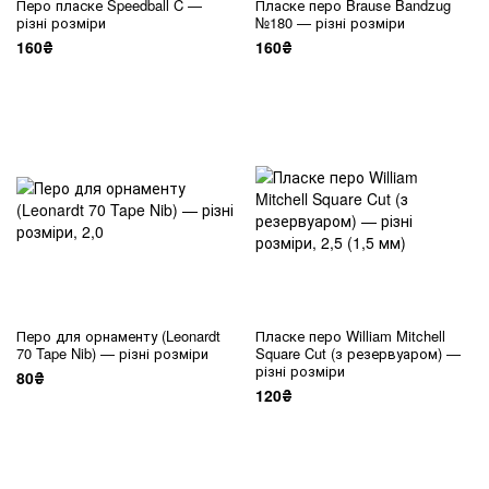
Перо пласке Speedball C —
Пласке перо Brause Bandzug
різні розміри
№180 — різні розміри
160₴
160₴
Перо для орнаменту (Leonardt
Пласке перо William Mitchell
70 Tape Nib) — різні розміри
Square Cut (з резервуаром) —
різні розміри
80₴
120₴