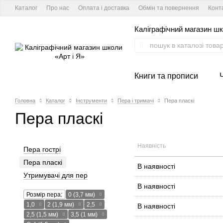
Каталог
Про нас
Оплата і доставка
Обмін та повернення
Конт
Каліграфічний магазин шк
Книги та прописи
Головна
Каталог
Інструменти
Пера і тримачі
Пера пласкі
Пера пласкі
Наявність
Пера гострі
Пера пласкі
В наявності
Утримувачі для пер
В наявності
Розмір пера:
0 (3,7 мм)
1,0
2 (1,9 мм)
2,5
В наявності
2,5 (1,5 мм)
3,5 (1 мм)