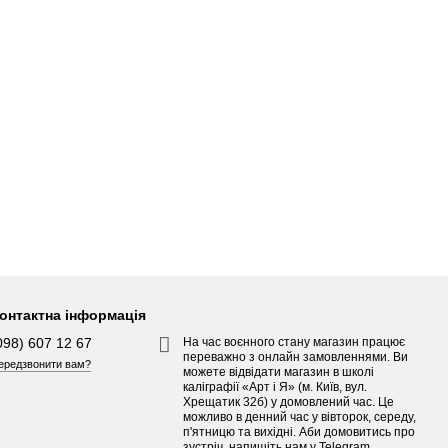
онтактна інформація
098) 607 12 67
На час воєнного стану магазин працює
переважно з онлайн замовленнями. Ви
ередзвонити вам?
можете відвідати магазин в школі
каліграфії «Арт і Я» (м. Київ, вул.
Хрещатик 32б) у домовлений час. Це
можливо в денний час у вівторок, середу,
п'ятницю та вихідні. Аби домовитись про
зустріч, напишіть нам у Telegram