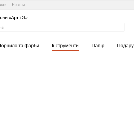
акти
Новини та курси студії
Угода користувача
оли «Арт і Я»
Чорнило та фарби
Інструменти
Папір
Подару