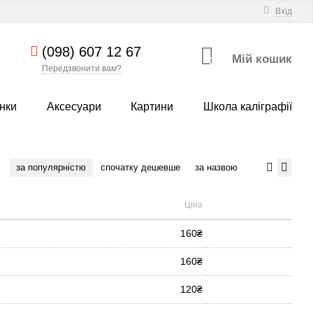
Вхід
(098) 607 12 67
Мій кошик
0
Передзвонити вам?
нки
Аксесуари
Картини
Школа каліграфії
за популярністю
спочатку дешевше
за назвою
Ціна
160₴
160₴
120₴