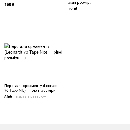
різні розміри
160₴
120₴
Перо для орнаменту (Leonardt
70 Tape Nib) — різні розміри
80₴
Немає в наявності