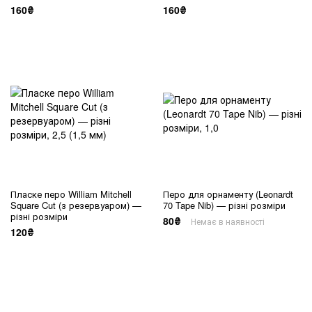
160₴
160₴
Пласке перо William Mitchell
Перо для орнаменту (Leonardt
Square Cut (з резервуаром) —
70 Tape Nib) — різні розміри
різні розміри
80₴
Немає в наявності
120₴