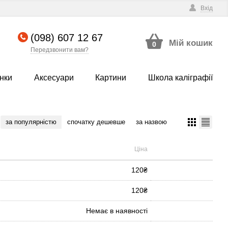
Вхід
(098) 607 12 67
Мій кошик
0
Передзвонити вам?
нки
Аксесуари
Картини
Школа каліграфії
за популярністю
спочатку дешевше
за назвою
Ціна
120₴
120₴
Немає в наявності