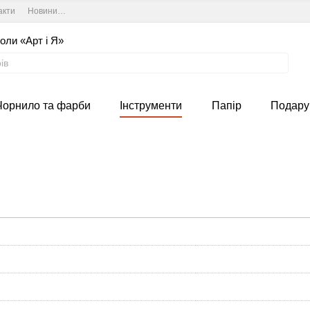
акти
Новини та курси студії
Угода користувача
оли «Арт і Я»
Чорнило та фарби
Інструменти
Папір
Подару