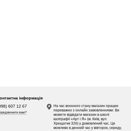
онтактна інформація
098) 607 12 67
На час воєнного стану магазин працює
переважно з онлайн замовленнями. Ви
ередзвонити вам?
можете відвідати магазин в школі
каліграфії «Арт і Я» (м. Київ, вул.
Хрещатик 32б) у домовлений час. Це
можливо в денний час у вівторок, середу,