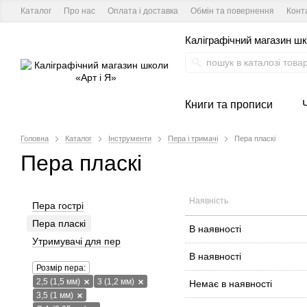
Каталог
Про нас
Оплата і доставка
Обмін та повернення
Конт
Каліграфічний магазин шк
Книги та прописи
Головна
Каталог
Інструменти
Пера і тримачі
Пера пласкі
Пера пласкі
Наявність
Пера гострі
Пера пласкі
В наявності
Утримувачі для пер
В наявності
Розмір пера:
2,5 (1,5 мм)
3 (1,2 мм)
Немає в наявності
3,5 (1 мм)