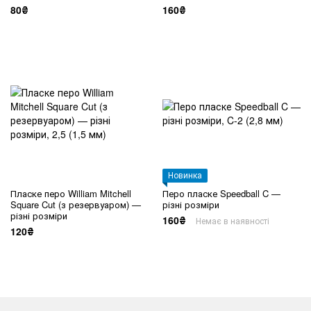
80₴
160₴
Новинка
Пласке перо William Mitchell
Перо пласке Speedball C —
Square Cut (з резервуаром) —
різні розміри
різні розміри
160₴
Немає в наявності
120₴