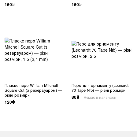
160₴
160₴
Пласке перо William Mitchell
Перо для орнаменту (Leonardt
Square Cut (з резервуаром) —
70 Tape Nib) — різні розміри
різні розміри
80₴
Немає в наявності
120₴