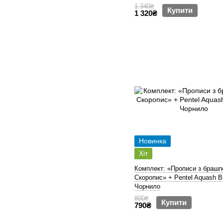
1 340₴
Купити
1 320₴
Новинка
Хіт
Комплект: «Прописи з брашп
Скоропис» + Pentel Aquash B
Чорнило
800₴
Купити
790₴