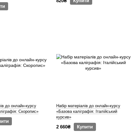
820₴
Купити
ти
лів до онлайн-курсу
Набір матеріалів до онлайн-курсу
аліграфія: Скоропис»
«Базова каліграфія: Італійський
курсив»
пити
2 660₴
Купити