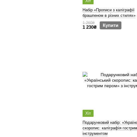
Хіт
Набір «Прописи з каліграфії
брашпеном в різних стилях»
1 260₴
Купити
1 230₴
Хіт
Подарунковий набір: «Україн
скоропис: каліграфія гостри
інструментом