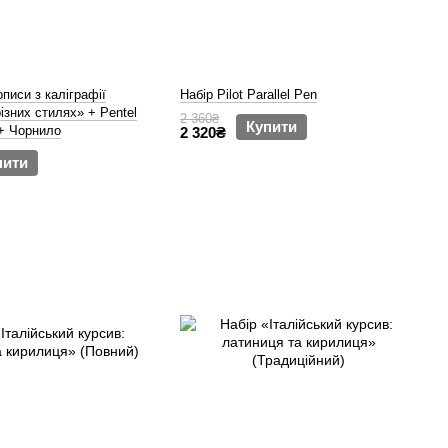
писи з каліграфії
Набір Pilot Parallel Pen
ізних стилях» + Pentel
2 360₴
Купити
+ Чорнило
2 320₴
пити