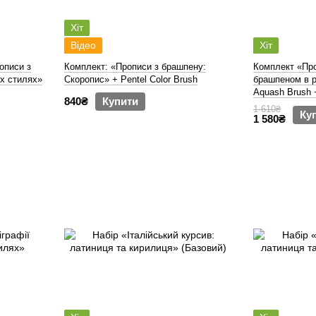
Хіт
Відео
Хіт
описи з
Комплект: «Прописи з брашпену:
Комплект «Про
их стилях»
Скоропис» + Pentel Color Brush
брашпеном в р
Aquash Brush 
840₴
Купити
1 610₴
Ку
1 580₴