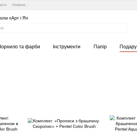
акти
Новини та курси студії
Угода користувача
оли «Арт і Я»
Чорнило та фарби
Інструменти
Папір
Подару