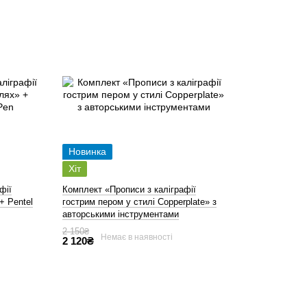
Новинка
Хіт
фії
Комплект «Прописи з каліграфії
+ Pentel
гострим пером у стилі Copperplate» з
авторськими інструментами
2 150₴
Немає в наявності
2 120₴