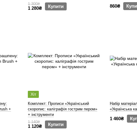
1 300₴
860₴
Купи
Купити
1 280₴
Хіт
ену:
Комплект: Прописи «Український
Набір матеріа
rush +
скоропис: каліграфія гострим пером»
«Українська к
+ інструменти
1 460₴
Ку
1 140₴
Купити
1 120₴