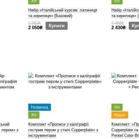
Хіт
Хіт
Набір «Італійський курсив: латиниця
Набір «Італійс
та кирилиця» (Базовий)
та кирилиця» 
2 080₴
2 460₴
Купити
Ку
2 050₴
2 430₴
Новинка
Хіт
Хіт
Відео
ський
Комплект «Прописи з каліграфії
Комплект: «Пр
м пером» з
гострим пером у стилі Copperplate» з
Copperplate та
інструментами
Pentel Color B