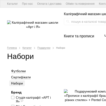
Каталог
Про нас
Оплата і доставка
Обмін та повернення
Конт
Каліграфічний магазин шк
Книги та прописи
Головна
Каталог
Подарунки
Набори
Набори
Футболки
Сертифікати
Набори
Бренд
Студія каліграфії «АРТ і
Я»
17