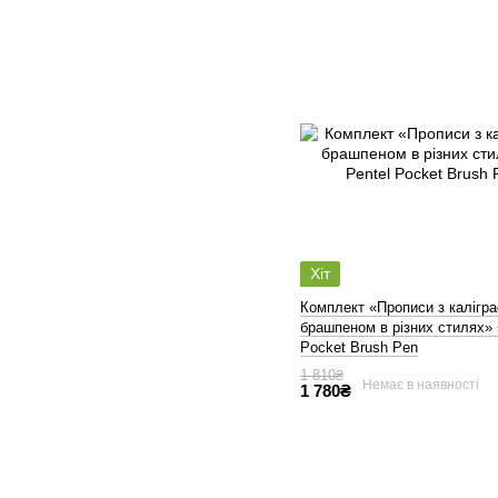
Хіт
Комплект «Прописи з калігра
брашпеном в різних стилях» 
Pocket Brush Pen
1 810₴
Немає в наявності
1 780₴