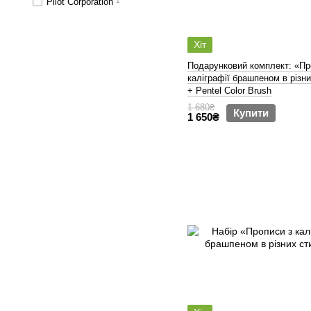
Pilot Corporation
1
Хіт
Подарунковий комплект: «Пр
каліграфії брашпеном в різн
+ Pentel Color Brush
1 680₴
Купити
1 650₴