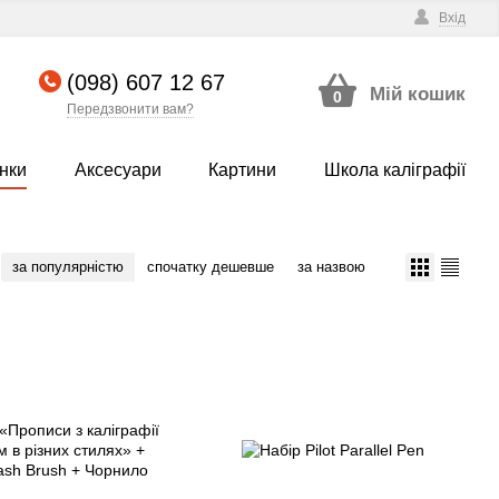
Вхід
(098) 607 12 67
Мій кошик
0
Передзвонити вам?
нки
Аксесуари
Картини
Школа каліграфії
за популярністю
спочатку дешевше
за назвою