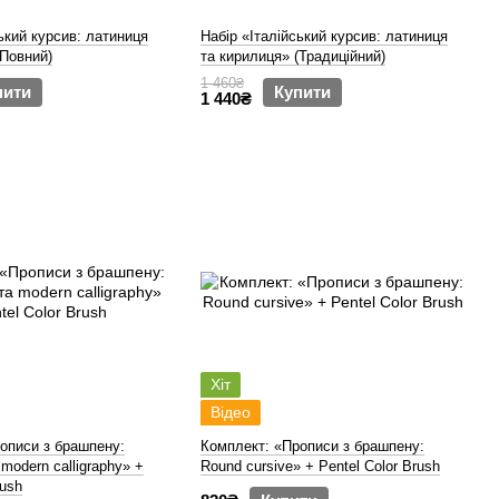
ький курсив: латиниця
Набір «Італійський курсив: латиниця
(Повний)
та кирилиця» (Традиційний)
1 460₴
пити
Купити
1 440₴
Хіт
Відео
описи з брашпену:
Комплект: «Прописи з брашпену:
 modern calligraphy» +
Round cursive» + Pentel Color Brush
rush