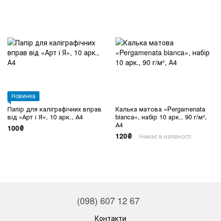
Новинка
Папір для каліграфічних вправ
Калька матова «Pergamenata
від «Арт і Я», 10 арк., А4
bianca», набір 10 арк., 90 г/м²,
А4
100₴
120₴
Немає в наявності
(098) 607 12 67
Контакти