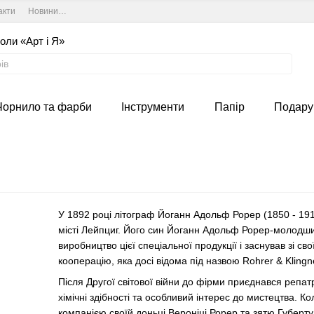
акти
Новини та курси студії
Угода користувача
оли «Арт і Я»
Чорнило та фарби
Інструменти
Папір
Подару
У 1892 році літограф Йоганн Адольф Рорер (1850 - 191
місті Лейпциг. Його син Йоганн Адольф Рорер-молодши
виробництво цієї спеціальної продукції і заснував зі 
кооперацію, яка досі відома під назвою Rohrer & Klingn
Після Другої світової війни до фірми приєднався репат
хімічні здібності та особливий інтерес до мистецтва. К
компанією своїй доньці Вероніці Рорер та зятю Губерту