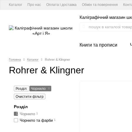
Каталог
Про нас
Оплата і доставка
Обмін та повернення
Конт
Каліграфічний магазин шк
Книги та прописи
Головна
Каталог
Rohrer & Klingner
Rohrer & Klingner
Розділ:
Чорнило
Очистити фільтр
Розділ
Чорнило
1
Чорнило та фарби
1