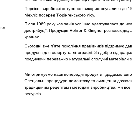
Первісні виробничі потужності використовувалися до 1
Мехліс посеред Тюрінгенського лісу.
Після 1989 року компанія успішно адаптувалася до нов
дистрибуції. Продукція Rohrer & Klingner розповсюджує
країнах.
Сьогодні вже п'яте покоління працівників підтримує дав
продуктів для офорту та літографії. За добре відпрац
поєднуючи переважно натуральні сполучні матеріали з
Ми отримуємо наші попередні продукти і додаємо авт
Спеціальні процедури демонтажу та очищення дозволяю
традиційним рецептам і методам виробництва, ми все 
ресурсів.