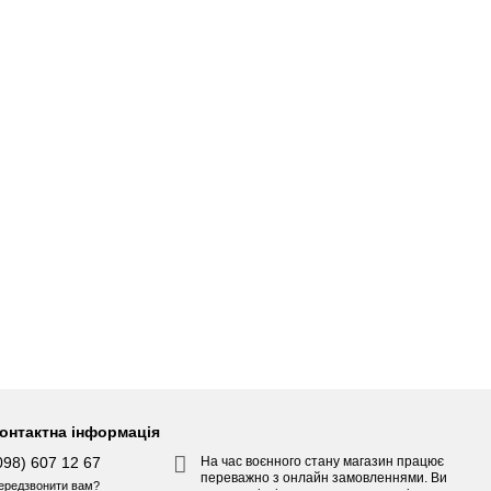
онтактна інформація
098) 607 12 67
На час воєнного стану магазин працює
переважно з онлайн замовленнями. Ви
ередзвонити вам?