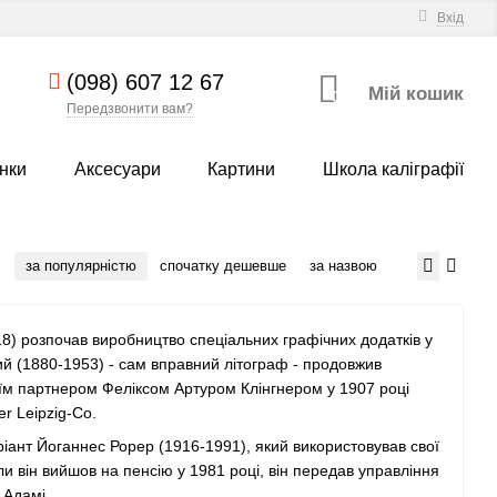
Вхід
(098) 607 12 67
Мій кошик
0
Передзвонити вам?
нки
Аксесуари
Картини
Школа каліграфії
за популярністю
спочатку дешевше
за назвою
8) розпочав виробництво спеціальних графічних додатків у
й (1880-1953) - сам вправний літограф - продовжив
своїм партнером Феліксом Артуром Клінгнером у 1907 році
er Leipzig-Co.
ріант Йоганнес Рорер (1916-1991), який використовував свої
оли він вийшов на пенсію у 1981 році, він передав управління
 Адамі.